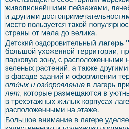
живописнейшими пейзажами, леч
и другими достопримечательностям
место пользуется такой популярно
страны от мала до велика.
Детский оздоровительный
лагерь 
большой ухоженной территории, п
парковую зону, с расположенными 
зеленых растений, а также другим
в фасаде зданий и оформлении те
отдых и оздоровление
в лагерь п
лет
, которые размещаются в уютны
в трехэтажных жилых корпусах лаге
расположенными на этаже.
Большое внимание в лагере уделя
качественного и
полезного питани